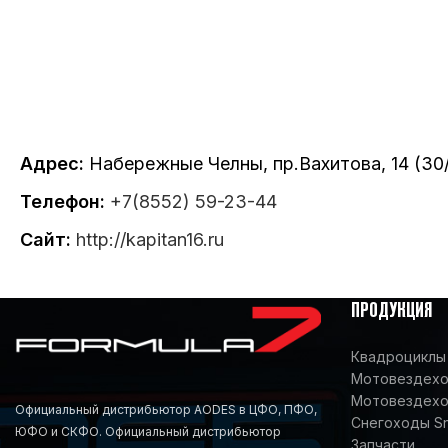
Адрес:
Набережные Челны, пр.Вахитова, 14 (30/
Телефон:
+7(8552) 59-23-44
Сайт:
http://kapitan16.ru
ПРОДУКЦИЯ
Квадроциклы 
Мотовездеход
Мотовездехо
Официальный дистрибьютор AODES в ЦФО, ПФО,
Снегоходы S
ЮФО и СКФО. Официальный дистрибьютор
Запчасти