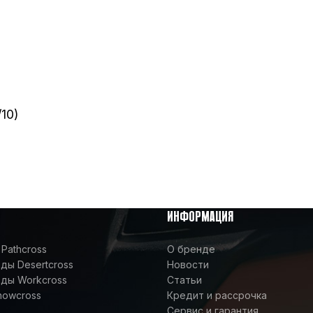
10)
ИНФОРМАЦИЯ
Pathcross
О бренде
ы Desertcross
Новости
ды Workcross
Статьи
nowcross
Кредит и рассрочка
Сервис и гарантия