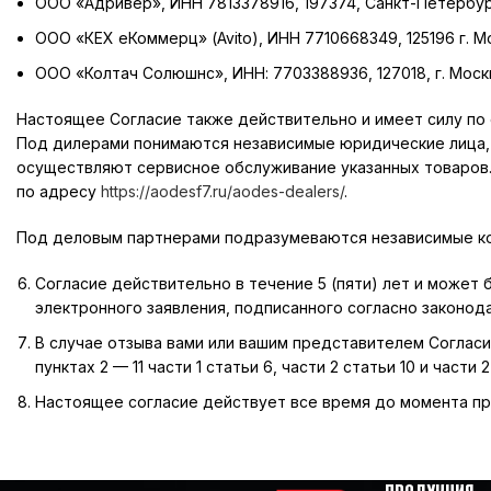
ООО «Адривер», ИНН
7813378916
, 197374, Санкт-Петербург,
ООО «КЕХ еКоммерц» (Avito), ИНН
7710668349
, 125196 г. М
ООО «Колтач Солюшнс», ИНН:
7703388936
, 127018, г. Мос
Настоящее Согласие также действительно и имеет силу п
Под дилерами понимаются независимые юридические лица, к
осуществляют сервисное обслуживание указанных товаров.
по адресу
https://aodesf7.ru/aodes-dealers/
.
Под деловым партнерами подразумеваются независимые ком
Согласие действительно в течение 5 (пяти) лет и может
электронного заявления, подписанного согласно законода
В случае отзыва вами или вашим представителем Согласи
пунктах 2 — 11 части 1 статьи 6, части 2 статьи 10 и част
Настоящее согласие действует все время до момента пре