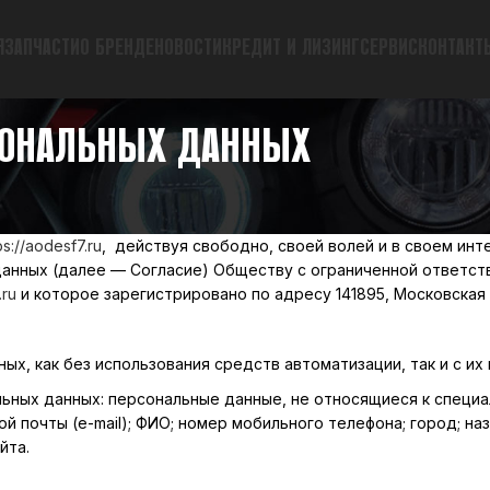
Я
ЗАПЧАСТИ
О БРЕНДЕ
НОВОСТИ
КРЕДИТ И ЛИЗИНГ
СЕРВИС
КОНТАКТ
РСОНАЛЬНЫХ ДАННЫХ
ps://aodesf7.ru
, действуя свободно, своей волей и в своем ин
данных (далее — Согласие) Обществу с ограниченной ответст
.ru
и которое зарегистрировано по адресу 141895, Московская О
х, как без использования средств автоматизации, так и с их
ьных данных: персональные данные, не относящиеся к специа
почты (e-mail); ФИО; номер мобильного телефона; город; наз
йта.