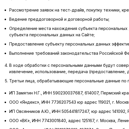
Рассмотрение заявок на тест-драйв, покупку техники, кред
Ведение преддоговорной и договорной работы;
Определение места нахождения субъекта персональных 
субъекта персональных данных на Сайте;
Предоставление субъекту персональных данных эффектив
Выполнение требований законодательства Российской Ф
В ходе обработки с персональными данными будут соверш
извлечение, использование, передача (предоставление, д
Третьи лица, обрабатывающие персональные данные по п
ИП Замятин Н.Г., ИНН 590230037687, 614007, Пермский край,
ООО «Яндекс», ИНН 7736207543 юр адрес 119021, г. Москва,
ИП Овсянников А.Ю., ИНН 505441817247, юр адрес 141092, Ро
ООО «ВК», ИНН 7743001840, адрес 125167, г. Москва, Ленин