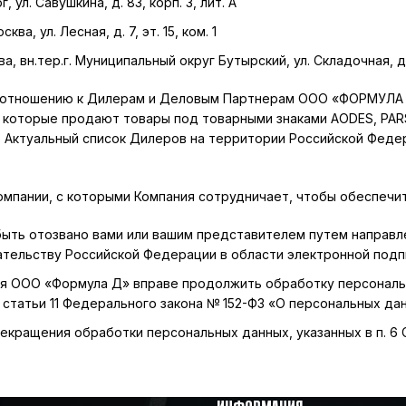
 ул. Савушкина, д. 83, корп. 3, лит. А
осква, ул. Лесная, д. 7, эт. 15, ком. 1
ква, вн.тер.г. Муниципальный округ Бутырский, ул. Складочная, д. 
о отношению к Дилерам и Деловым Партнерам ООО «ФОРМУЛА 
оторые продают товары под товарными знаками AODES, PARSUN
 Актуальный список Дилеров на территории Российской Феде
пании, с которыми Компания сотрудничает, чтобы обеспечить
 быть отозвано вами или вашим представителем путем направ
тельству Российской Федерации в области электронной подпис
я ООО «Формула Д» вправе продолжить обработку персональны
и 2 статьи 11 Федерального закона № 152-ФЗ «О персональных дан
кращения обработки персональных данных, указанных в п. 6 