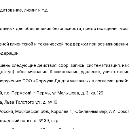
итование, лизинг и т.д.;
данных для обеспечения безопасности, предотвращения мош
ной клиентской и технической поддержки при возникновении 
едерации.
ены следующие действия: сбор, запись, систематизация, нако
оступ), обезличивание, блокирование, удаление, уничтожение
оручению ООО «Формула Д» для указанных в согласии целей:
 г.о. Пермский, г Пермь, ул Малышева, д. 3, кв. 129
 Льва Толстого ул., д. № 16
ссия, Московская обл., Королев г., Юбилейный мкр, А.И. Соколо
градский пр-кт, д. № 39, стр.