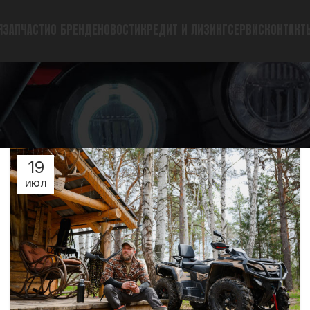
Я
ЗАПЧАСТИ
О БРЕНДЕ
НОВОСТИ
КРЕДИТ И ЛИЗИНГ
СЕРВИС
КОНТАКТ
19
ИЮЛ