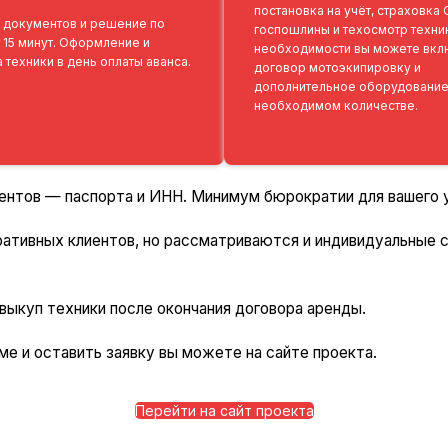
постановка на учёт, страховка
 документов и решение по
госпошлины и техосмотр техни
т 15 минут. Оформление и
необходимости вы можете вкл
 техники в день оплаты аванса.
договор мотоэкипировку и
дополнительное оборудование
необходимом количестве.
ентов — паспорта и ИНН. Минимум бюрократии для вашего 
ативных клиентов, но рассматриваются и индивидуальные 
куп техники после окончания договора аренды.
е и оставить заявку вы можете на сайте проекта.
Перейти на сайт проекта