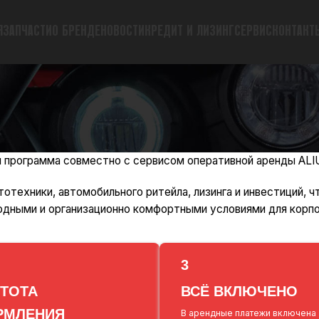
Я
ЗАПЧАСТИ
О БРЕНДЕ
НОВОСТИ
КРЕДИТ И ЛИЗИНГ
СЕРВИС
КОНТАКТ
я программа совместно с сервисом оперативной аренды
ALI
отехники, автомобильного ритейла, лизинга и инвестиций, ч
одными и организационно комфортными условиями для корп
3
ТОТА
ВСЁ ВКЛЮЧЕНО
РМЛЕНИЯ
В арендные платежи включена