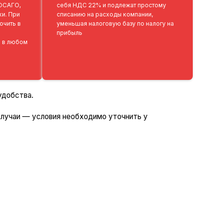
 ОСАГО,
себя НДС 22% и подлежат простому
ки. При
списанию на расходы компании,
ючить в
уменьшая налоговую базу по налогу на
прибыль
 в любом
удобства.
случаи — условия необходимо уточнить у