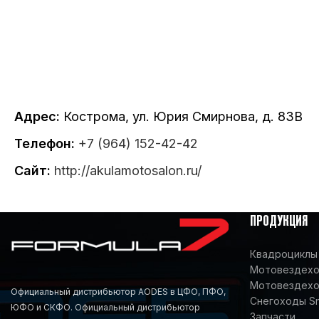
Адрес:
Кострома, ул. Юрия Смирнова, д. 83В
Телефон:
+7 (964) 152-42-42
Сайт:
http://akulamotosalon.ru/
ПРОДУКЦИЯ
Квадроциклы 
Мотовездеход
Мотовездехо
Официальный дистрибьютор AODES в ЦФО, ПФО,
Снегоходы S
ЮФО и СКФО. Официальный дистрибьютор
Запчасти