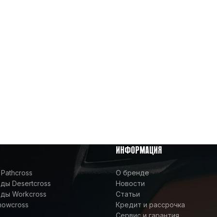
ИНФОРМАЦИЯ
Pathcross
О бренде
ы Desertcross
Новости
ды Workcross
Статьи
nowcross
Кредит и рассрочка
Сервис и гарантия