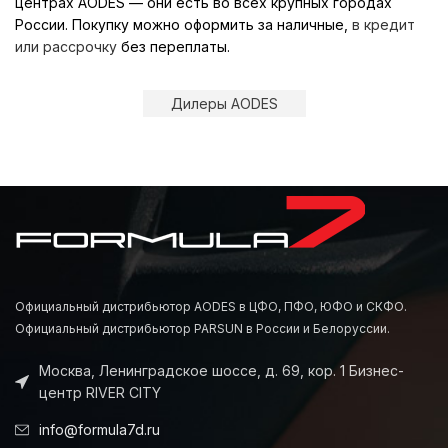
центрах AODES — они есть во всех крупных городах
России. Покупку можно оформить за наличные,
в кредит
или рассрочку
без переплаты.
Дилеры AODES
Официальный дистрибьютор AODES в ЦФО, ПФО, ЮФО и СКФО.
Официальный дистрибьютор PARSUN в России и Белоруссии.
Москва, Ленинградское шоссе, д. 69, кор. 1 Бизнес-
центр RIVER CITY
info@formula7d.ru