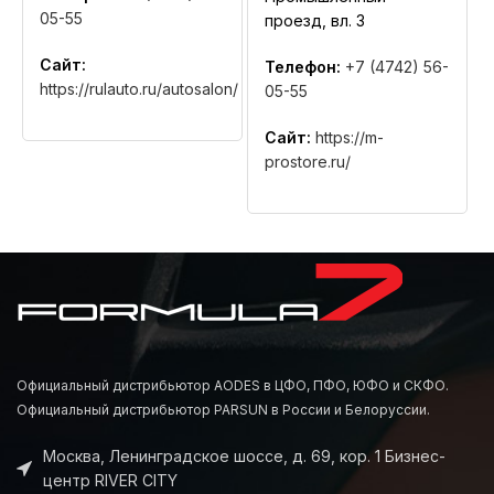
05-55
проезд, вл. 3
Сайт:
Телефон:
+7 (4742) 56-
https://rulauto.ru/autosalon/
05-55
Сайт:
https://m-
prostore.ru/
Официальный дистрибьютор AODES в ЦФО, ПФО, ЮФО и СКФО.
Официальный дистрибьютор PARSUN в России и Белоруссии.
Москва, Ленинградское шоссе, д. 69, кор. 1 Бизнес-
центр RIVER CITY