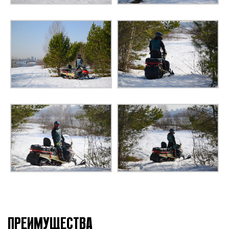
СУХАЯ МАССА
320 кг
Жидкокристаллический
дисплей 6,8 дюйма:
спидометр, тахометр,
одометр, счётчики
пробега и моточасов,
индикатор включённой
передачи, индикатор
температуры,
КОМБИНАЦИЯ ПРИБОРОВ
индикаторы
неисправности
системы управления
двигателем,
электронный указатель
уровня топлива,
индикатор подогрева
ручек руля, курка газа,
ПРЕИМУЩЕСТВА
сиденья