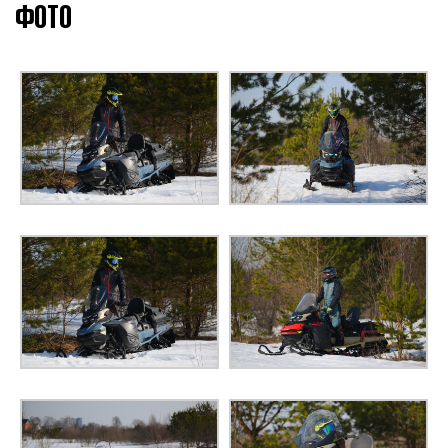
КОРОБКА ПЕРЕДАЧ
пониженная передачи +
ФОТО
передача заднего хода
Включение кнопкой на
ЗАДНЯЯ ПЕРЕДАЧА
руле
Телескопические
ТИП ПЕРЕДНЕЙ ПОДВЕСКИ
стойки
ТИП ЗАДНЕЙ ПОДВЕСКИ
Для глубокого снега
АМОРТИЗАТОРЫ ПЕРЕДНИЕ
Газомасляные