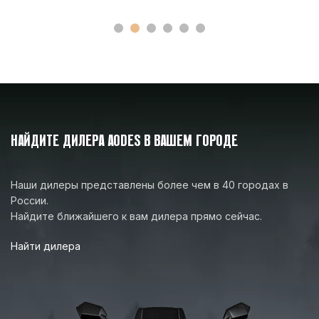
Подогрев водительского сиденья,
ручек руля, курка газа. Возможность
КОМФОРТ
дополнительно установить подогрев
пассажирского сиденья и ручек
пассажира
КОЛИЧЕСТВО МЕСТ
2
НАЙДИТЕ ДИЛЕРА AODES В ВАШЕМ ГОРОДЕ
Наши дилеры представлены более чем в 40 городах в
Гарантийный период 2 года или 3000
ГАРАНТИЯ
км, в зависимости от того, что
России.
наступит ранее
Найдите ближайшего к вам дилера прямо сейчас.
Найти дилера
МОДЕЛЬНЫЙ ГОД
2027