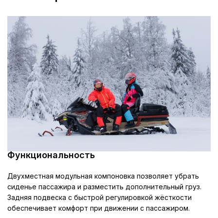
Разъё
подо
в
води
Возмож
ДОПОЛНИТЕЛЬНОЕ ОБОРУДОВАНИЕ
дополнит
устан
разъё
подо
в
пасс
Функциональность
Модульная система, продуманная
Двухместная модульная компоновка позволяет убрать
СИДЕНЬЕ
эргономика водительского и
сиденье пассажира и разместить дополнительный груз.
пассажирского места
Задняя подвеска с быстрой регулировкой жёсткости
обеспечивает комфорт при движении с пассажиром.