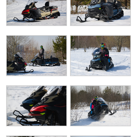
АМОРТИЗАТОРЫ ЗАДНИЕ
Газомасляные
Гидравлическая
ТОРМОЗНАЯ СИСТЕМА
усиленная тормозная
система
СТОЯНОЧНЫЙ ТОРМОЗ
Ручной
ДЛИНА
3250 мм
ШИРИНА
1210 мм