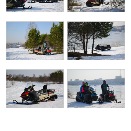
ВЫСОТА ГРУНТОЗАЦЕПА
38 мм
СУХАЯ МАССА
316 кг
Жидкокристаллический
дисплей 6,8 дюйма:
спидометр, тахометр,
одометр, счётчики
пробега и моточасов,
индикатор включённой
передачи, индикатор
температуры,
КОМБИНАЦИЯ ПРИБОРОВ
индикаторы
неисправности
системы управления
двигателем,
электронный указатель