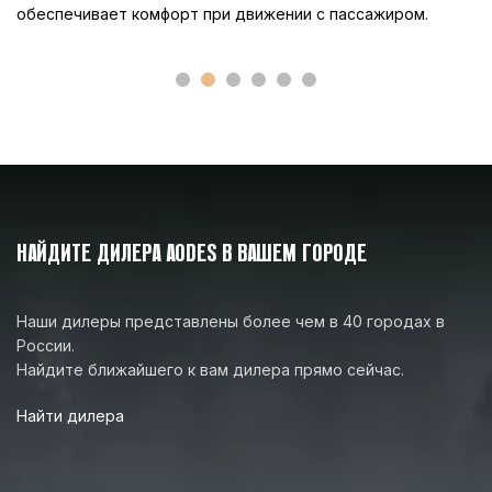
пассажирского места
обеспечивает комфорт при движении с пассажиром.
Подогрев водительского сиденья,
ручек руля, курка газа. Возможность
КОМФОРТ
дополнительно установить подогрев
пассажирского сиденья и ручек
пассажира
НАЙДИТЕ ДИЛЕРА AODES В ВАШЕМ ГОРОДЕ
КОЛИЧЕСТВО МЕСТ
2
Наши дилеры представлены более чем в 40 городах в
России.
Гарантийный период 2 года или 3000
Найдите ближайшего к вам дилера прямо сейчас.
ГАРАНТИЯ
км, в зависимости от того, что
наступит ранее
Найти дилера