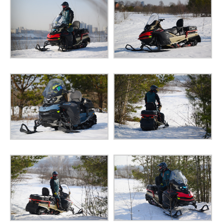
Газомасляные с
регулировкой
АМОРТИЗАТОРЫ ЗАДНИЕ
предварительного
натяга пружины
Гидравлическая
ТОРМОЗНАЯ СИСТЕМА
усиленная тормозная
система
СТОЯНОЧНЫЙ ТОРМОЗ
Ручной
ДЛИНА
3250 мм