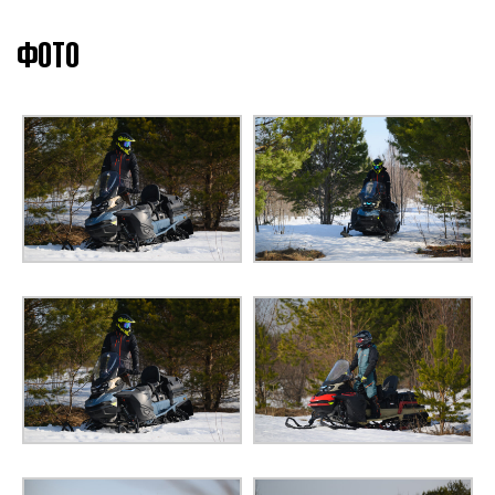
Цепная, повышенная и
КОРОБКА ПЕРЕДАЧ
пониженная передачи +
передача заднего хода
ФОТО
Включение кнопкой на
ЗАДНЯЯ ПЕРЕДАЧА
руле
Телескопические
ТИП ПЕРЕДНЕЙ ПОДВЕСКИ
стойки
ТИП ЗАДНЕЙ ПОДВЕСКИ
Для глубокого снега
АМОРТИЗАТОРЫ ПЕРЕДНИЕ
Газомасляные