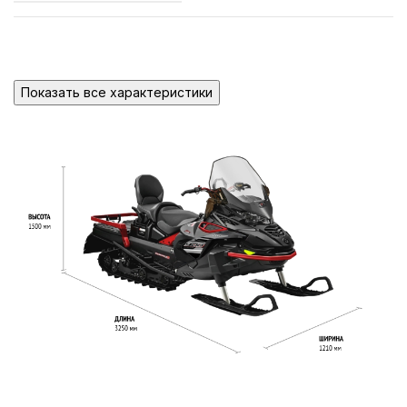
Система впрыска
топлива с
ТОПЛИВНАЯ СИСТЕМА
электронным
Показать все характеристики
управлением (EFI)
Два радиатора: над
гусеницей и
СИСТЕМА ОХЛАЖДЕНИЯ
дополнительный
радиатор с
вентилятором
Вариатор CV-Tech + коробка
ТРАНСМИССИЯ
передач H-L-N-R