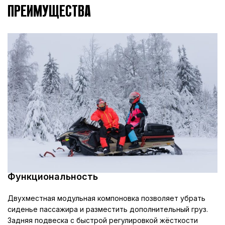
уровня топлива,
ПРЕИМУЩЕСТВА
индикатор подогрева
ручек руля, курка газа,
сиденья
Разъё
подо
в
води
Возмож
ДОПОЛНИТЕЛЬНОЕ ОБОРУДОВАНИЕ
дополнит
устан
разъё
подо
в
пасс
Функциональность
Двухместная модульная компоновка позволяет убрать
Модульная система, продуманная
сиденье пассажира и разместить дополнительный груз.
СИДЕНЬЕ
эргономика водительского и
Задняя подвеска с быстрой регулировкой жёсткости