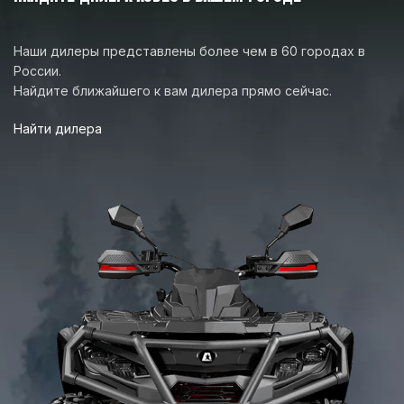
ПЕРЕДНИЕ ШИНЫ
27×9-R14
Наши дилеры представлены более чем в 60 городах в
России.
ЗАДНИЕ ШИНЫ
27×11-R14
Найдите ближайшего к вам дилера прямо сейчас.
Найти дилера
14-дюймовые
ПЕРЕДНИЕ ДИСКИ
лёгкосплавные колёсные
диски
14-дюймовые лёгкосплавные
ЗАДНИЕ ДИСКИ
колёсные диски
КОЛИЧЕСТВО МЕСТ
6