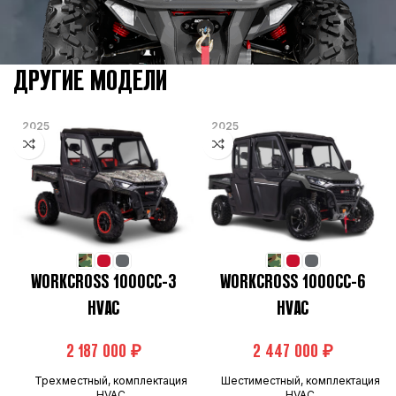
Газонаполненные
с регулировкой
АМОРТИЗАТОРЫ ПЕРЕДНИЕ
скорости сжатия
ДРУГИЕ МОДЕЛИ
и отбоя
2025
2025
Газонаполненные с
регулировкой
АМОРТИЗАТОРЫ ЗАДНИЕ
скорости сжатия и
отбоя
МОДЕЛЬНЫЙ ГОД
2025
WORKCROSS 1000CC-3
WORKCROSS 1000CC-6
HVAC
HVAC
₽
₽
Трехместный, комплектация
Шестиместный, комплектация
HVAC
HVAC