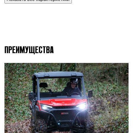
ШИРИНА
1651 мм
ВЫСОТА
1981 мм
ПРЕИМУЩЕСТВА
КЛИРЕНС
305 мм
КОЛЕСНАЯ БАЗА
2921 мм
Вариатор CVTech, L/H/N/R/P.
ТРАНСМИССИЯ
Режимы езды 2WD / 4WD AUTO
LOCK