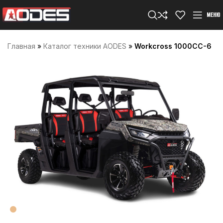
МЕНЮ
Главная
»
Каталог техники AODES
»
Workcross 1000CC-6