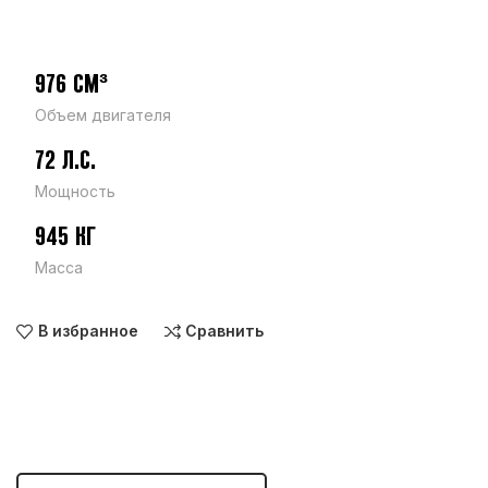
976 СМ³
Объем двигателя
72 Л.С.
Мощность
945 КГ
Масса
В избранное
Сравнить