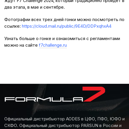
ждут F7 Challenge 2024, который традиционно пройдет в
два этапа, в мае и сентябре.
Фотографии всех трех дней гонки можно посмотреть по
ссылке:
https://cloud.mail.ru/public/9E4D/DDPxqhxA4
Узнать больше о гонке и ознакомиться с регламентами
можно на сайте
f7challenge.ru
Официальный дистрибьютор AODES в ЦФО, ПФО, ЮФО и
СКФО. Официальный дистрибьютор PARSUN в России и