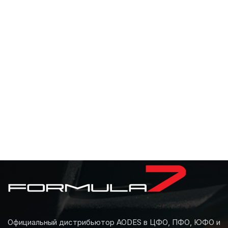
Официальный дистрибьютор AODES в ЦФО, ПФО, ЮФО и