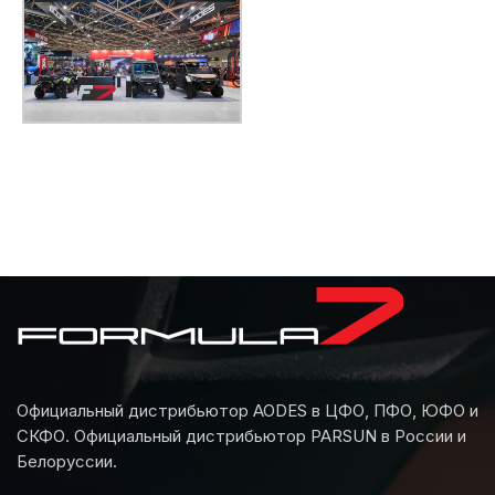
Официальный дистрибьютор AODES в ЦФО, ПФО, ЮФО и
СКФО. Официальный дистрибьютор PARSUN в России и
Белоруссии.