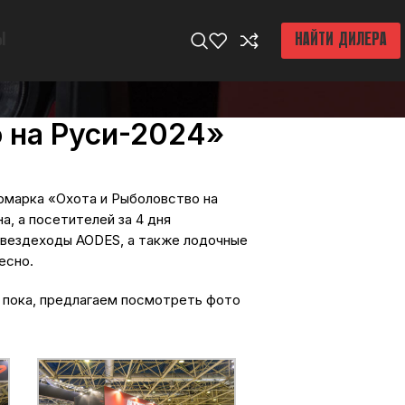
Ы
НАЙТИ ДИЛЕРА
о на Руси-2024»
рмарка «Охота и Рыболовство на
а, а посетителей за 4 дня
товездеходы AODES, а также лодочные
есно.
а пока, предлагаем посмотреть фото