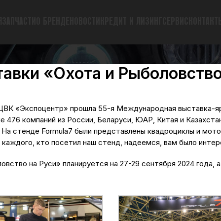
Я
ЗАПЧАСТИ
О БРЕНДЕ
НОВОСТИ
КРЕДИТ И ЛИЗИНГ
СЕРВИС
КОНТАКТ
тавки «Охота и Рыболовств
в ЦВК «Экспоцентр» прошла 55-я Международная выставка-я
е 476 компаний из России, Беларуси, ЮАР, Китая и Казахстан
. На стенде Formula7 были представлены квадроциклы и мо
 каждого, кто посетил наш стенд, надеемся, вам было интер
вство на Руси» планируется на 27-29 сентября 2024 года, 