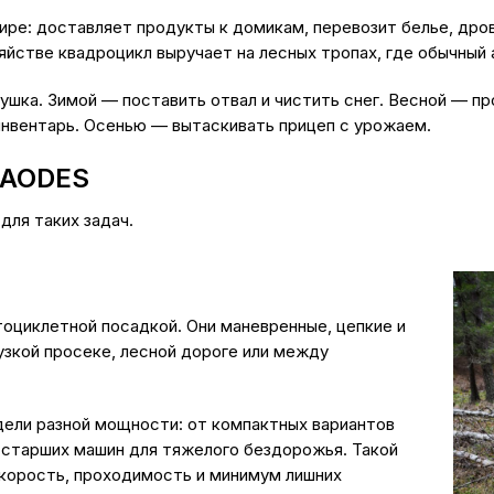
ре: доставляет продукты к домикам, перевозит белье, дров
зяйстве квадроцикл выручает на лесных тропах, где обычный
ушка. Зимой — поставить отвал и чистить снег. Весной — п
 инвентарь. Осенью — вытаскивать прицеп с урожаем.
 AODES
для таких задач.
оциклетной посадкой. Они маневренные, цепкие и
узкой просеке, лесной дороге или между
дели разной мощности: от компактных вариантов
 старших машин для тяжелого бездорожья. Такой
скорость, проходимость и минимум лишних