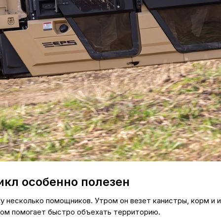
икл особенно полезен
у несколько помощников. Утром он везет канистры, корм и 
ром помогает быстро объехать территорию.