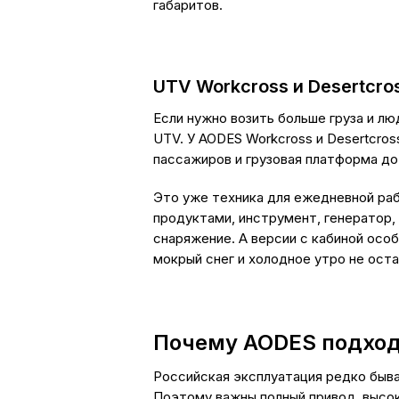
габаритов.
UTV Workcross и Desertcro
Если нужно возить больше груза и л
UTV. У AODES Workcross и Desertcros
пассажиров и грузовая платформа до 
Это уже техника для ежедневной раб
продуктами, инструмент, генератор,
снаряжение. А версии с кабиной осо
мокрый снег и холодное утро не ост
Почему AODES подход
Российская эксплуатация редко бывае
Поэтому важны полный привод, высок