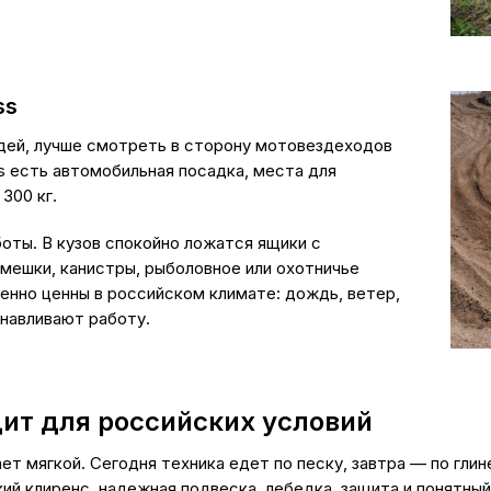
ss
юдей, лучше смотреть в сторону мотовездеходов
s есть автомобильная посадка, места для
300 кг.
оты. В кузов спокойно ложатся ящики с
 мешки, канистры, рыболовное или охотничье
бенно ценны в российском климате: дождь, ветер,
анавливают работу.
ит для российских условий
т мягкой. Сегодня техника едет по песку, завтра — по глине
ий клиренс, надежная подвеска, лебедка, защита и понятный