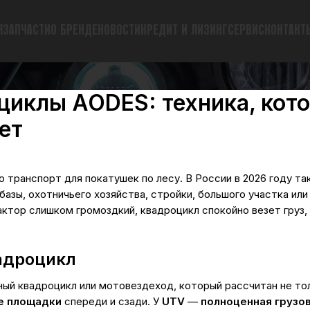
Я
ЗАПЧАСТИ
О БРЕНДЕ
НОВОСТИ
КРЕДИТ И ЛИЗИНГ
СЕРВИС
КОНТАКТ
циклы AODES: техника, кото
нет
 транспорт для покатушек по лесу. В России в 2026 году та
азы, охотничьего хозяйства, стройки, большого участка или 
рактор слишком громоздкий, квадроцикл спокойно везет груз, 
вадроцикл
ый квадроцикл или мотовездеход, который рассчитан не толь
е площадки
спереди и сзади. У
UTV
—
полноценная грузо