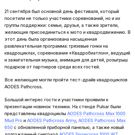
21 сентября был основной день фестиваля, который
посетили не только участники соревнований, но и их
группы поддержки: семьи, друзья, а также зрители,
желающие присоединиться к мото и квадродвижению. В
этот день была организована насыщенная
развлекательная программа: грязевые гонки на
квадроциклах, соревнования «Квадробиатлон», ведущий
и зажигательная музыка, анимация для детей, розыгрыш
подарков от партнеров среди всех гостей.
Все желающие могли пройти тест-драйв квадроциклов
AODES Pathcross.
Большой интерес гости и участники проявили к
презентации новинок техники. На стенде Pulsar были
представлены квадроциклы
AODES Pathcross Max 1000
Mud Pro
и
AODES Pathcross Army
,
AODES Pathcross Max
650
с обновленной приборной панелью, а также новый
долгожданный снегоход
AODES Snowcross 1000 WT
.