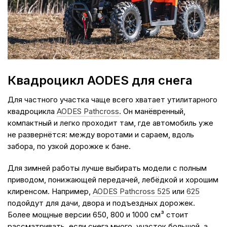
Квадроцикл AODES для снега
Для частного участка чаще всего хватает утилитарного
квадроцикла
AODES Pathcross
. Он манёвренный,
компактный и легко проходит там, где автомобиль уже
не развернётся: между воротами и сараем, вдоль
забора, по узкой дорожке к бане.
Для зимней работы лучше выбирать модели с полным
приводом, понижающей передачей, лебёдкой и хорошим
клиренсом. Например,
AODES Pathcross 525
или
625
подойдут для дачи, двора и подъездных дорожек.
Более мощные версии 650, 800 и 1000 см³ стоит
рассматривать, если снега много, участок большой, а